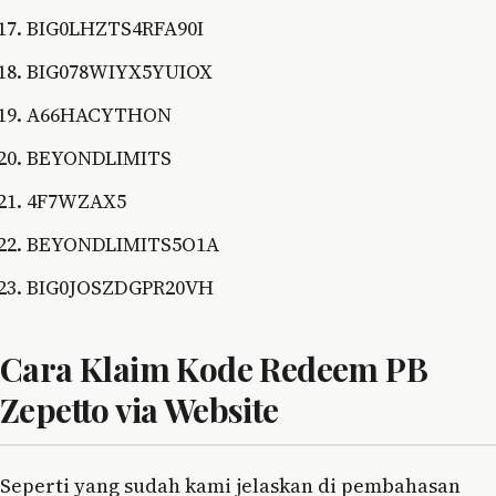
BIG0LHZTS4RFA90I
BIG078WIYX5YUIOX
A66HACYTHON
BEYONDLIMITS
4F7WZAX5
BEYONDLIMITS5O1A
BIG0JOSZDGPR20VH
Cara Klaim Kode Redeem PB
Zepetto via Website
Seperti yang sudah kami jelaskan di pembahasan