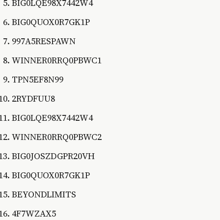
BIG0LQE98X7442W4
BIG0QUOX0R7GK1P
997A5RESPAWN
WINNER0RRQ0PBWC1
TPN5EF8N99
2RYDFUU8
BIG0LQE98X7442W4
WINNER0RRQ0PBWC2
BIG0JOSZDGPR20VH
BIG0QUOX0R7GK1P
BEYONDLIMITS
4F7WZAX5