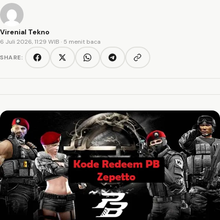
Virenial Tekno
6 Juli 2026, 11:29 WIB
· 5 menit baca
SHARE:
Copy link
Facebook
Twitter/X
WhatsApp
Telegram