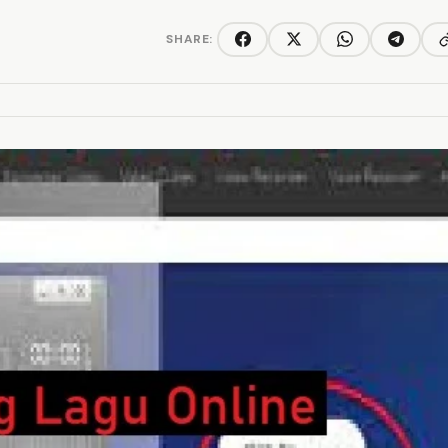
SHARE:
C
Facebook
Twitter/X
WhatsApp
Telegra