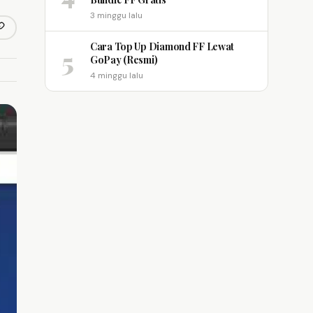
3 minggu lalu
opy link
m
Cara Top Up Diamond FF Lewat
5
GoPay (Resmi)
4 minggu lalu