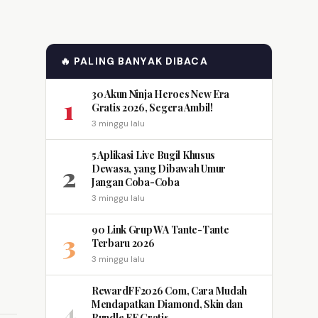
🔥 PALING BANYAK DIBACA
30 Akun Ninja Heroes New Era
1
Gratis 2026, Segera Ambil!
3 minggu lalu
5 Aplikasi Live Bugil Khusus
2
Dewasa, yang Dibawah Umur
Jangan Coba-Coba
3 minggu lalu
90 Link Grup WA Tante-Tante
3
Terbaru 2026
3 minggu lalu
RewardFF2026 Com, Cara Mudah
4
Mendapatkan Diamond, Skin dan
Bundle FF Gratis