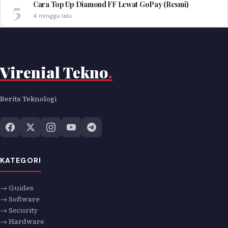
5
Cara Top Up Diamond FF Lewat GoPay (Resmi)
4 minggu lalu
Virenial Tekno
.
Berita Teknologi
KATEGORI
→ Guides
→ Software
→ Security
→ Hardware