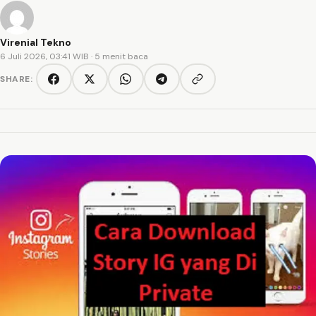
Virenial Tekno
6 Juli 2026, 03:41 WIB
· 5 menit baca
SHARE:
Copy link
Facebook
Twitter/X
WhatsApp
Telegram