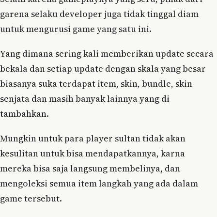
garena selaku developer juga tidak tinggal diam
untuk mengurusi game yang satu ini.
Yang dimana sering kali memberikan update secara
bekala dan setiap update dengan skala yang besar
biasanya suka terdapat item, skin, bundle, skin
senjata dan masih banyak lainnya yang di
tambahkan.
Mungkin untuk para player sultan tidak akan
kesulitan untuk bisa mendapatkannya, karna
mereka bisa saja langsung membelinya, dan
mengoleksi semua item langkah yang ada dalam
game tersebut.