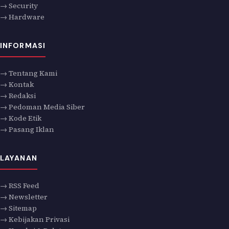
→ Security
→ Hardware
INFORMASI
→ Tentang Kami
→ Kontak
→ Redaksi
→ Pedoman Media Siber
→ Kode Etik
→ Pasang Iklan
LAYANAN
→ RSS Feed
→ Newsletter
→ Sitemap
→ Kebijakan Privasi