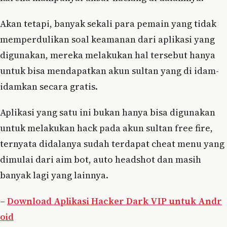
Akan tetapi, banyak sekali para pemain yang tidak
memperdulikan soal keamanan dari aplikasi yang
digunakan, mereka melakukan hal tersebut hanya
untuk bisa mendapatkan akun sultan yang di idam-
idamkan secara gratis.
Aplikasi yang satu ini bukan hanya bisa digunakan
untuk melakukan hack pada akun sultan free fire,
ternyata didalanya sudah terdapat cheat menu yang
dimulai dari aim bot, auto headshot dan masih
banyak lagi yang lainnya.
–
Download Aplikasi Hacker Dark VIP untuk Andr
oid