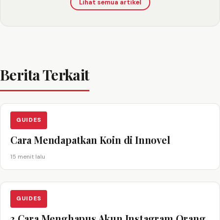
Lihat semua artikel
Berita Terkait
GUIDES
Cara Mendapatkan Koin di Innovel
15 menit lalu
GUIDES
3 Cara Menghapus Akun Instagram Orang