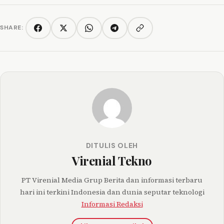
SHARE:
Copy link
Facebook
Twitter/X
WhatsApp
Telegram
DITULIS OLEH
Virenial Tekno
PT Virenial Media Grup Berita dan informasi terbaru
hari ini terkini Indonesia dan dunia seputar teknologi
Informasi Redaksi