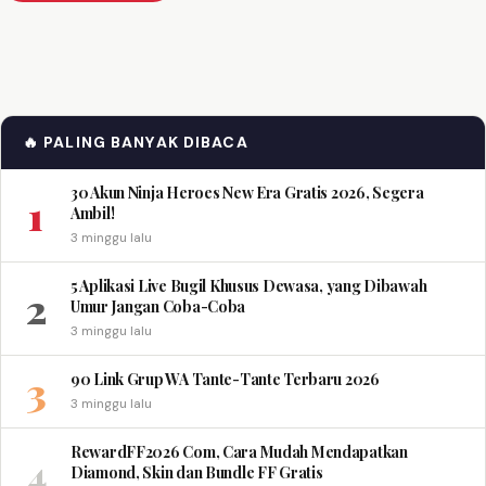
🔥 PALING BANYAK DIBACA
30 Akun Ninja Heroes New Era Gratis 2026, Segera
1
Ambil!
3 minggu lalu
5 Aplikasi Live Bugil Khusus Dewasa, yang Dibawah
2
Umur Jangan Coba-Coba
3 minggu lalu
3
90 Link Grup WA Tante-Tante Terbaru 2026
3 minggu lalu
RewardFF2026 Com, Cara Mudah Mendapatkan
4
Diamond, Skin dan Bundle FF Gratis