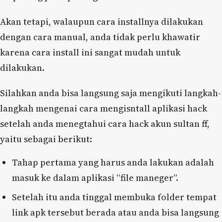
Akan tetapi, walaupun cara installnya dilakukan
dengan cara manual, anda tidak perlu khawatir
karena cara install ini sangat mudah untuk
dilakukan.
Silahkan anda bisa langsung saja mengikuti langkah-
langkah mengenai cara mengisntall aplikasi hack
setelah anda menegtahui cara hack akun sultan ff,
yaitu sebagai berikut:
Tahap pertama yang harus anda lakukan adalah
masuk ke dalam aplikasi “file maneger”.
Setelah itu anda tinggal membuka folder tempat
link apk tersebut berada atau anda bisa langsung