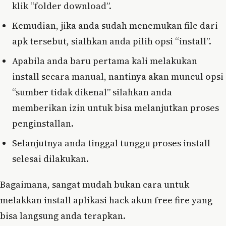
klik “folder download”.
Kemudian, jika anda sudah menemukan file dari
apk tersebut, sialhkan anda pilih opsi “install”.
Apabila anda baru pertama kali melakukan
install secara manual, nantinya akan muncul opsi
“sumber tidak dikenal” silahkan anda
memberikan izin untuk bisa melanjutkan proses
penginstallan.
Selanjutnya anda tinggal tunggu proses install
selesai dilakukan.
Bagaimana, sangat mudah bukan cara untuk
melakkan install aplikasi hack akun free fire yang
bisa langsung anda terapkan.