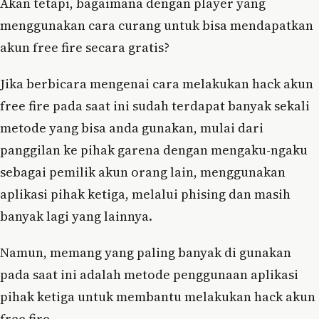
Akan tetapi, bagaimana dengan player yang
menggunakan cara curang untuk bisa mendapatkan
akun free fire secara gratis?
Jika berbicara mengenai cara melakukan hack akun
free fire pada saat ini sudah terdapat banyak sekali
metode yang bisa anda gunakan, mulai dari
panggilan ke pihak garena dengan mengaku-ngaku
sebagai pemilik akun orang lain, menggunakan
aplikasi pihak ketiga, melalui phising dan masih
banyak lagi yang lainnya.
Namun, memang yang paling banyak di gunakan
pada saat ini adalah metode penggunaan aplikasi
pihak ketiga untuk membantu melakukan hack akun
free fire.