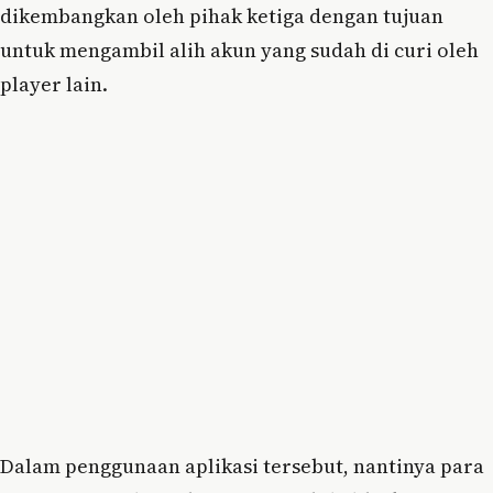
dikembangkan oleh pihak ketiga dengan tujuan
untuk mengambil alih akun yang sudah di curi oleh
player lain.
Dalam penggunaan aplikasi tersebut, nantinya para