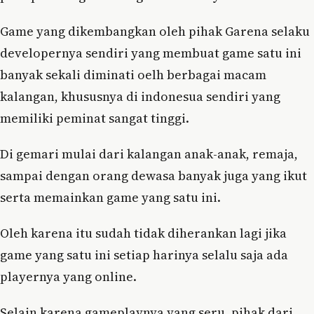
Game yang dikembangkan oleh pihak Garena selaku
developernya sendiri yang membuat game satu ini
banyak sekali diminati oelh berbagai macam
kalangan, khususnya di indonesua sendiri yang
memiliki peminat sangat tinggi.
Di gemari mulai dari kalangan anak-anak, remaja,
sampai dengan orang dewasa banyak juga yang ikut
serta memainkan game yang satu ini.
Oleh karena itu sudah tidak diherankan lagi jika
game yang satu ini setiap harinya selalu saja ada
playernya yang online.
Selain karena gameplaynya yang seru, pihak dari