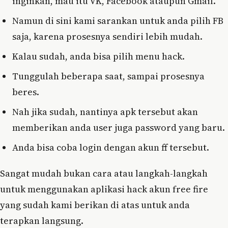
inginkan, mau itu VK, Facebook ataupun Gmail.
Namun di sini kami sarankan untuk anda pilih FB
saja, karena prosesnya sendiri lebih mudah.
Kalau sudah, anda bisa pilih menu hack.
Tunggulah beberapa saat, sampai prosesnya
beres.
Nah jika sudah, nantinya apk tersebut akan
memberikan anda user juga password yang baru.
Anda bisa coba login dengan akun ff tersebut.
Sangat mudah bukan cara atau langkah-langkah
untuk menggunakan aplikasi hack akun free fire
yang sudah kami berikan di atas untuk anda
terapkan langsung.