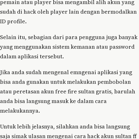
pemain atau player bisa mengambil alih akun yang
sudah di hack oleh player lain dengan bermodalkan
ID profile.
Selain itu, sebagian dari para pengguna juga banyak
yang menggunakan sistem kemanan atau password
dalam aplikasi tersebut.
Jika anda sudah mengenal emngenai aplikasi yang
bisa anda gunakan untuk melakukan pembobolan
atau peretasan akun free fire sultan gratis, barulah
anda bisa langsung masuk ke dalam cara
melakukannya.
Untuk lebih jelasnya, silahkan anda bisa langsung
saja simak ulasan mengenai cara hack akun sultan ff