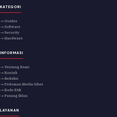
KATEGORI
→ Guides
→ Software
→ Security
→ Hardware
INFORMASI
→ Tentang Kami
→ Kontak
→ Redaksi
→ Pedoman Media Siber
→ Kode Etik
→ Pasang Iklan
LAYANAN