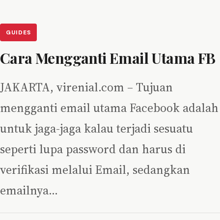
GUIDES
Cara Mengganti Email Utama FB
JAKARTA, virenial.com – Tujuan
mengganti email utama Facebook adalah
untuk jaga-jaga kalau terjadi sesuatu
seperti lupa password dan harus di
verifikasi melalui Email, sedangkan
emailnya…