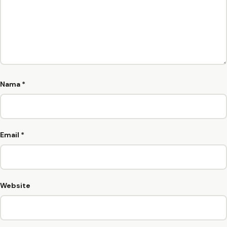
Nama
*
Email
*
Website