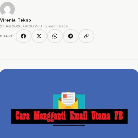
Virenial Tekno
27 Juli 2026, 08:20 WIB
· 5 menit baca
SHARE:
Copy link
Facebook
Twitter/X
WhatsApp
Telegram