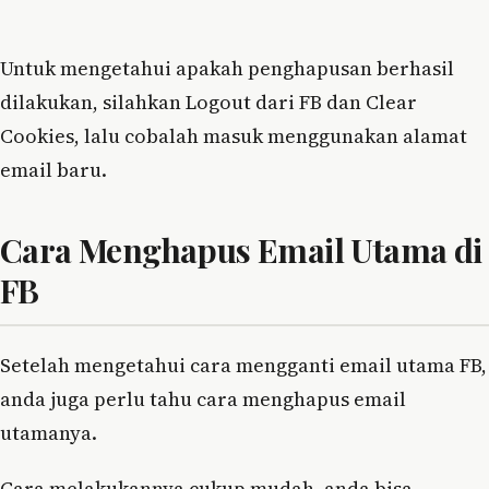
Untuk mengetahui apakah penghapusan berhasil
dilakukan, silahkan Logout dari FB dan Clear
Cookies, lalu cobalah masuk menggunakan alamat
email baru.
Cara Menghapus Email Utama di
FB
Setelah mengetahui cara mengganti email utama FB,
anda juga perlu tahu cara menghapus email
utamanya.
Cara melakukannya cukup mudah, anda bisa