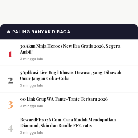
🔥 PALING BANYAK DIBACA
30 Akun Ninja Heroes New Era Gratis 2026, Segera
1
Ambil!
3 minggu lalu
5 Aplikasi Live Bugil Khusus Dewasa, yang Dibawah
2
Umur Jangan Coba-Coba
3 minggu lalu
3
90 Link Grup WA Tante-Tante Terbaru 2026
3 minggu lalu
RewardFF2026 Com, Cara Mudah Mendapatkan
4
Diamond, Skin dan Bundle FF Gratis
3 minggu lalu