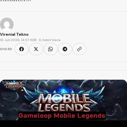
Virenial Tekno
16 Juli 2026, 14:07 WIB
· 6 menit baca
SHARE:
Copy link
Facebook
Twitter/X
WhatsApp
Telegram