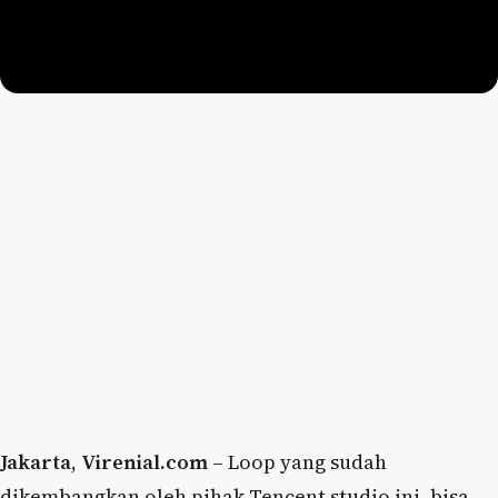
Jakarta
,
Virenial.com
– Loop yang sudah
dikembangkan oleh pihak Tencent studio ini, bisa