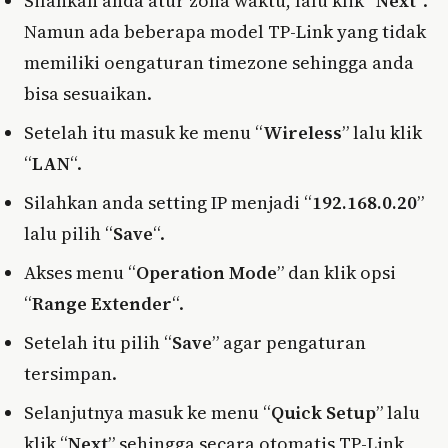
Silahkan anda atur zona waktu, lalu klik “
Next
“.
Namun ada beberapa model TP-Link yang tidak
memiliki oengaturan timezone sehingga anda
bisa sesuaikan.
Setelah itu masuk ke menu “
Wireless
” lalu klik
“
LAN
“.
Silahkan anda setting IP menjadi “
192.168.0.20
”
lalu pilih “
Save
“.
Akses menu “
Operation Mode
” dan klik opsi
“
Range Extender
“.
Setelah itu pilih “
Save
” agar pengaturan
tersimpan.
Selanjutnya masuk ke menu “
Quick Setup
” lalu
klik “
Next
” sehingga secara otomatis TP-Link