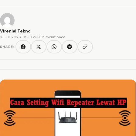
Virenial Tekno
16 Juli 2026, 09:19 WIB
· 5 menit baca
SHARE:
Copy link
Facebook
Twitter/X
WhatsApp
Telegram