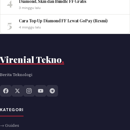
4
Diamond, Skin dan Bundle FF Gratis
3 minggu lalu
5
Cara Top Up Diamond FF Lewat GoPay (Resmi)
4 minggu lalu
Virenial Tekno
.
Berita Teknologi
KATEGORI
→ Guides