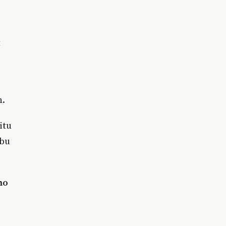
t
n.
itu
ibu
mo