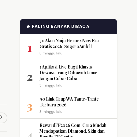
🔥 PALING BANYAK DIBACA
30 Akun Ninja Heroes New Era
1
Gratis 2026, Segera Ambil!
3 minggu lalu
5 Aplikasi Live Bugil Khusus
2
Dewasa, yang Dibawah Umur
Jangan Coba-Coba
3 minggu lalu
90 Link Grup WA Tante-Tante
3
Terbaru 2026
3 minggu lalu
opy link
m
RewardFF2026 Com, Cara Mudah
4
Mendapatkan Diamond, Skin dan
Bundle FF Gratis