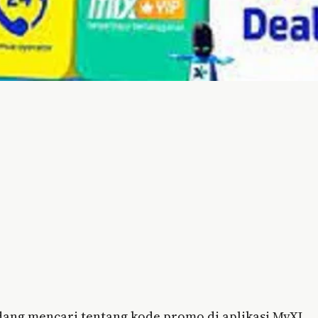
edang mencari tentang kode promo di aplikasi MyXL,