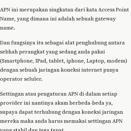
APN ini merupakan singkatan dari kata Access Point
Name, yang dimana ini adalah sebuah gateway
name.
Dan fungsinya itu sebagai alat penghubung antara
sebhah perangkat yang sedang anda pakai
(Smartphone, IPad, tablet, iphone, Laptop, modem)
dengan sebuah jaringan koneksi internet punya
operator seluler.
Settingan atau pengaturan APN di dalam setiap
provider ini nantinya akam berbeda-beda ya,
supaya dapat terhubung dengan koneksi jaringan
mereka maka anda harus memakai settingan APN
yang stabil dan juga tepat.