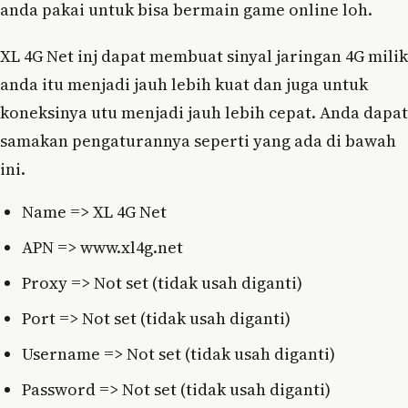
anda pakai untuk bisa bermain game online loh.
XL 4G Net inj dapat membuat sinyal jaringan 4G milik
anda itu menjadi jauh lebih kuat dan juga untuk
koneksinya utu menjadi jauh lebih cepat. Anda dapat
samakan pengaturannya seperti yang ada di bawah
ini.
Name => XL 4G Net
APN => www.xl4g.net
Proxy => Not set (tidak usah diganti)
Port => Not set (tidak usah diganti)
Username => Not set (tidak usah diganti)
Password => Not set (tidak usah diganti)