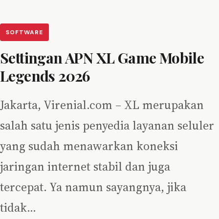
SOFTWARE
Settingan APN XL Game Mobile
Legends 2026
Jakarta, Virenial.com – XL merupakan
salah satu jenis penyedia layanan seluler
yang sudah menawarkan koneksi
jaringan internet stabil dan juga
tercepat. Ya namun sayangnya, jika
tidak…