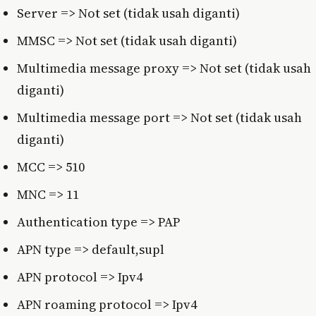
Server => Not set (tidak usah diganti)
MMSC => Not set (tidak usah diganti)
Multimedia message proxy => Not set (tidak usah
diganti)
Multimedia message port => Not set (tidak usah
diganti)
MCC => 510
MNC => 11
Authentication type => PAP
APN type => default,supl
APN protocol => Ipv4
APN roaming protocol => Ipv4