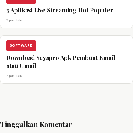
3 Aplikasi Live Streaming Hot Populer
2 jam lalu
SOFTWARE
Download Sayapro Apk Pembuat Email
atau Gmail
2 jam lalu
Tinggalkan Komentar