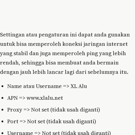
Settingan atau pengaturan ini dapat anda gunakan
untuk bisa memperoleh koneksi jaringan internet
yang stabil dan juga memperoleh ping yang lebih
rendah, sehingga bisa membuat anda bermain
dengan jauh lebih lancar lagi dari sebelumnya itu.
Name atau Username => XL Alu
APN => www.xlalu.net
Proxy => Not set (tidak usah diganti)
Port => Not set (tidak usah diganti)
Username => Not set (tidak usah diganti)