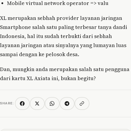
Mobile virtual network operator => valu
XL merupakan sebhah provider layanan jaringan
Smartphone salah satu paling terbesar tanya dandi
Indonesia, hal itu sudah terbukti dari sebhah
layanan jaringan atau sinyalnya yang lumayan luas
sampai dengan ke pelosok desa.
Dan, mungkin anda merupakan salah satu pengguna
dari kartu XL Axiata ini, bukan begitu?
SHARE:
Copy link
Facebook
Twitter/X
WhatsApp
Telegram