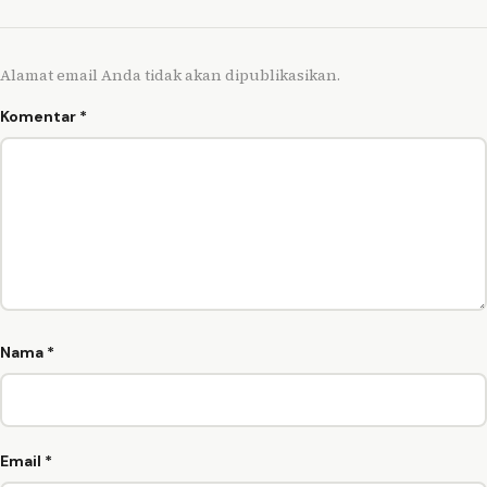
Alamat email Anda tidak akan dipublikasikan.
Komentar
*
Nama
*
Email
*