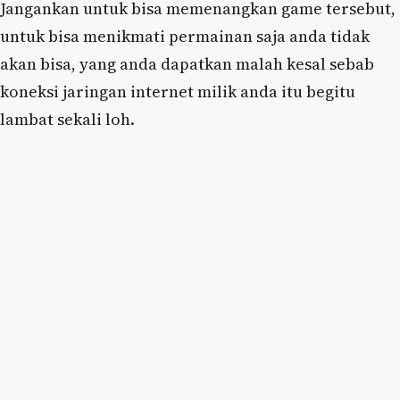
Jangankan untuk bisa memenangkan game tersebut,
untuk bisa menikmati permainan saja anda tidak
akan bisa, yang anda dapatkan malah kesal sebab
koneksi jaringan internet milik anda itu begitu
lambat sekali loh.