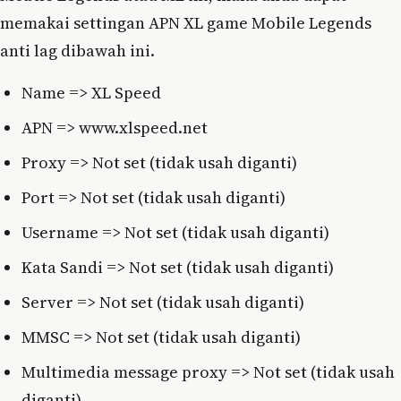
memakai settingan APN XL game Mobile Legends
anti lag dibawah ini.
Name => XL Speed
APN => www.xlspeed.net
Proxy => Not set (tidak usah diganti)
Port => Not set (tidak usah diganti)
Username => Not set (tidak usah diganti)
Kata Sandi => Not set (tidak usah diganti)
Server => Not set (tidak usah diganti)
MMSC => Not set (tidak usah diganti)
Multimedia message proxy => Not set (tidak usah
diganti)