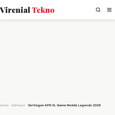
Virenial
Tekno
Home
Software
Settingan APN XL Game Mobile Legends 2026