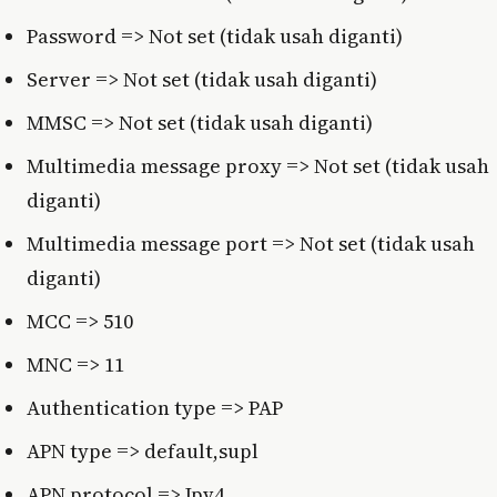
Password => Not set (tidak usah diganti)
Server => Not set (tidak usah diganti)
MMSC => Not set (tidak usah diganti)
Multimedia message proxy => Not set (tidak usah
diganti)
Multimedia message port => Not set (tidak usah
diganti)
MCC => 510
MNC => 11
Authentication type => PAP
APN type => default,supl
APN protocol => Ipv4