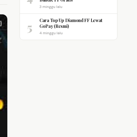
3 minggu lalu
Cara Top Up Diamond FF Lewat
5
GoPay (Resmi)
4 minggu lalu