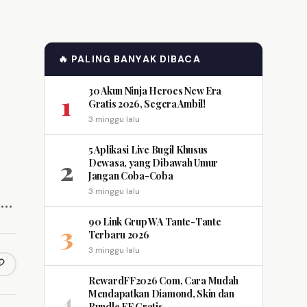
🔥 PALING BANYAK DIBACA
30 Akun Ninja Heroes New Era
1
Gratis 2026, Segera Ambil!
3 minggu lalu
5 Aplikasi Live Bugil Khusus
2
Dewasa, yang Dibawah Umur
Jangan Coba-Coba
3 minggu lalu
s…
90 Link Grup WA Tante-Tante
3
Terbaru 2026
3 minggu lalu
opy link
m
RewardFF2026 Com, Cara Mudah
4
Mendapatkan Diamond, Skin dan
Bundle FF Gratis