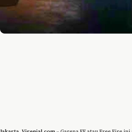
Jakarta
,
Virenial.com
– Garena FF atau Free Fire ini