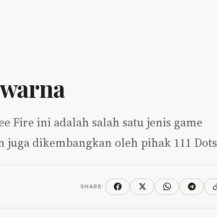
rwarna
ee Fire ini adalah salah satu jenis game
an juga dikembangkan oleh pihak 111 Dot
SHARE:
C
Facebook
Twitter/X
WhatsApp
Telegra