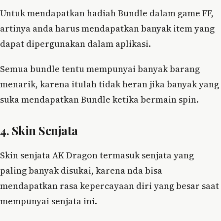
Untuk mendapatkan hadiah Bundle dalam game FF,
artinya anda harus mendapatkan banyak item yang
dapat dipergunakan dalam aplikasi.
Semua bundle tentu mempunyai banyak barang
menarik, karena itulah tidak heran jika banyak yang
suka mendapatkan Bundle ketika bermain spin.
4. Skin Senjata
Skin senjata AK Dragon termasuk senjata yang
paling banyak disukai, karena nda bisa
mendapatkan rasa kepercayaan diri yang besar saat
mempunyai senjata ini.