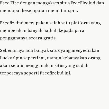
Free Fire dengan mengakses situs FreeFireind dan
mendapat kesempatan memutar spin.
Freefireind merupakan salah satu platform yang
memberikan banyak hadiah kepada para
penggunanya secara gratis.
Sebenarnya ada banyak situs yang menyediakan
Lucky Spin seperti ini, namun kebanyakan orang
akan selalu menggunakan situs yang sudah
terpercaya seperti Freefireind ini.