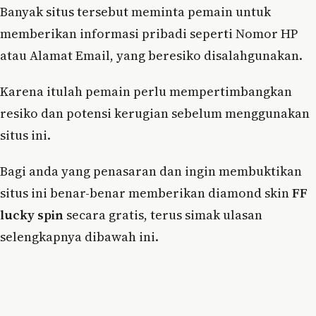
Banyak situs tersebut meminta pemain untuk
memberikan informasi pribadi seperti Nomor HP
atau Alamat Email, yang beresiko disalahgunakan.
Karena itulah pemain perlu mempertimbangkan
resiko dan potensi kerugian sebelum menggunakan
situs ini.
Bagi anda yang penasaran dan ingin membuktikan
situs ini benar-benar memberikan diamond skin
FF
lucky spin
secara gratis, terus simak ulasan
selengkapnya dibawah ini.