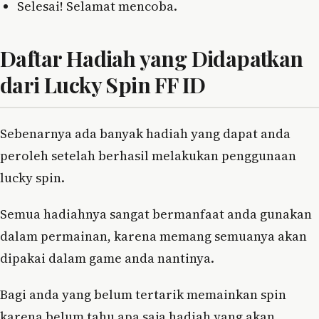
Selesai! Selamat mencoba.
Daftar Hadiah yang Didapatkan
dari Lucky Spin FF ID
Sebenarnya ada banyak hadiah yang dapat anda
peroleh setelah berhasil melakukan penggunaan
lucky spin.
Semua hadiahnya sangat bermanfaat anda gunakan
dalam permainan, karena memang semuanya akan
dipakai dalam game anda nantinya.
Bagi anda yang belum tertarik memainkan spin
karena belum tahu apa saja hadiah yang akan