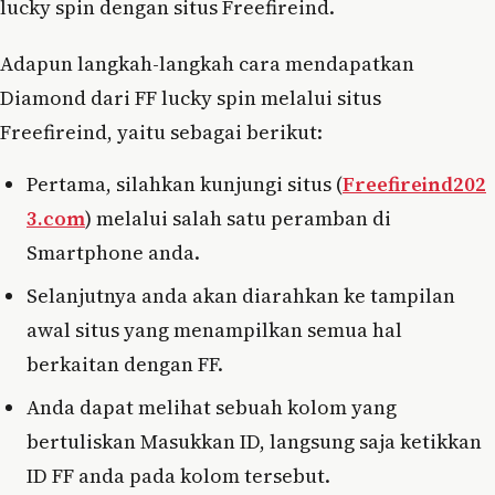
lucky spin dengan situs Freefireind.
Adapun langkah-langkah cara mendapatkan
Diamond dari FF lucky spin melalui situs
Freefireind, yaitu sebagai berikut:
Pertama, silahkan kunjungi situs (
Freefireind202
3.com
) melalui salah satu peramban di
Smartphone anda.
Selanjutnya anda akan diarahkan ke tampilan
awal situs yang menampilkan semua hal
berkaitan dengan FF.
Anda dapat melihat sebuah kolom yang
bertuliskan Masukkan ID, langsung saja ketikkan
ID FF anda pada kolom tersebut.