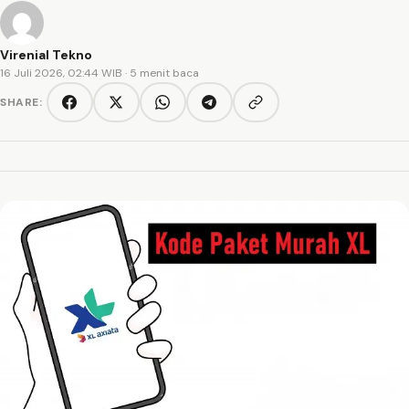
Virenial Tekno
16 Juli 2026, 02:44 WIB
· 5 menit baca
SHARE:
Copy link
Facebook
Twitter/X
WhatsApp
Telegram