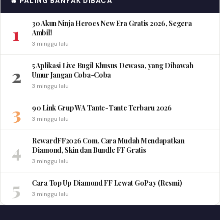
🔥 PALING BANYAK DIBACA
30 Akun Ninja Heroes New Era Gratis 2026, Segera
1
Ambil!
3 minggu lalu
5 Aplikasi Live Bugil Khusus Dewasa, yang Dibawah
2
Umur Jangan Coba-Coba
3 minggu lalu
3
90 Link Grup WA Tante-Tante Terbaru 2026
3 minggu lalu
RewardFF2026 Com, Cara Mudah Mendapatkan
4
Diamond, Skin dan Bundle FF Gratis
3 minggu lalu
5
Cara Top Up Diamond FF Lewat GoPay (Resmi)
3 minggu lalu