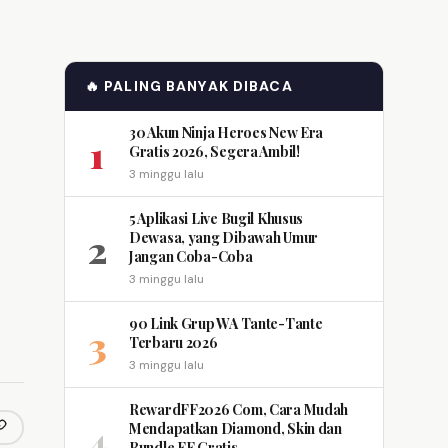
🔥 PALING BANYAK DIBACA
30 Akun Ninja Heroes New Era
1
Gratis 2026, Segera Ambil!
3 minggu lalu
5 Aplikasi Live Bugil Khusus
2
Dewasa, yang Dibawah Umur
Jangan Coba-Coba
3 minggu lalu
90 Link Grup WA Tante-Tante
3
Terbaru 2026
3 minggu lalu
RewardFF2026 Com, Cara Mudah
4
Mendapatkan Diamond, Skin dan
opy link
m
Bundle FF Gratis