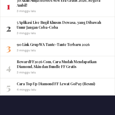
30 Akun Ninja Heroes New Era Gratis 2026, Segera
1
Ambil!
3 minggu lalu
5 Aplikasi Live Bugil Khusus Dewasa, yang Dibawah
2
Umur Jangan Coba-Coba
3 minggu lalu
3
90 Link Grup WA Tante-Tante Terbaru 2026
3 minggu lalu
RewardFF2026 Com, Cara Mudah Mendapatkan
4
Diamond, Skin dan Bundle FF Gratis
3 minggu lalu
5
Cara Top Up Diamond FF Lewat GoPay (Resmi)
4 minggu lalu