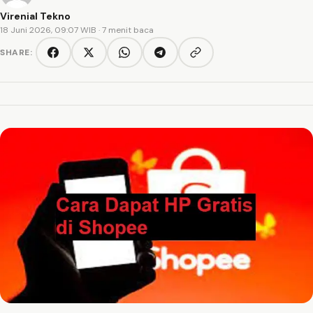
Virenial Tekno
18 Juni 2026, 09:07 WIB
· 7 menit baca
SHARE:
Copy link
Facebook
Twitter/X
WhatsApp
Telegram