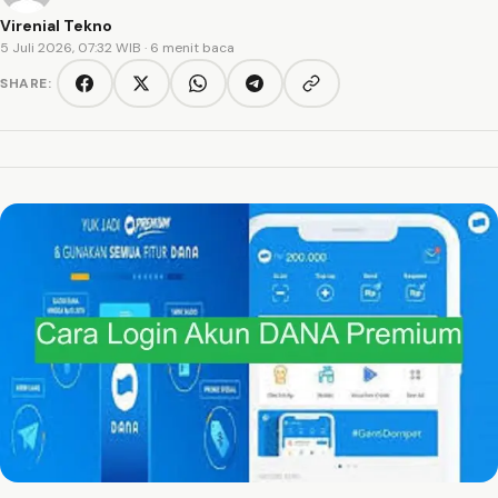
Virenial Tekno
5 Juli 2026, 07:32 WIB
· 6 menit baca
SHARE:
Copy link
Facebook
Twitter/X
WhatsApp
Telegram